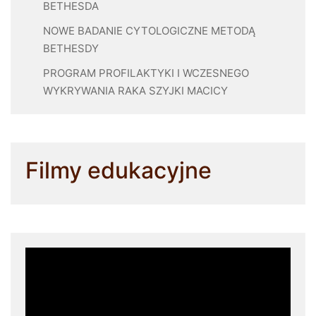
BETHESDA
NOWE BADANIE CYTOLOGICZNE METODĄ
BETHESDY
PROGRAM PROFILAKTYKI I WCZESNEGO
WYKRYWANIA RAKA SZYJKI MACICY
Filmy edukacyjne