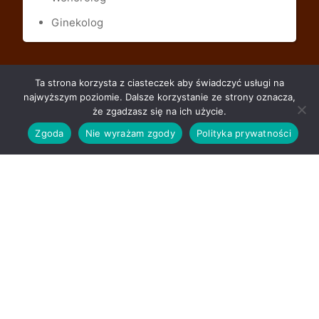
Ginekolog
Alfa-Lek Centrum Medyczne
Ta strona korzysta z ciasteczek aby świadczyć usługi na
najwyższym poziomie. Dalsze korzystanie ze strony oznacza,
Warszawa Śródmieście,
że zgadzasz się na ich użycie.
ul. Nowy Świat 58A (wejście od ul.
Zgoda
Nie wyrażam zgody
Polityka prywatności
Ordynackiej
Do Centrum Medycznego Alfa-Lek szybko
dojedziesz z każdej dzielnicy Warszawy -
Bemowo, Białołęka, Bielany, Mokotów, Muranów,
Ochota, Powiśle, Praga, Rembertów, Targówek,
Ursus, Ursynów, Wawer, Wesoła, Wilanów,
Włochy, Wola, Żoliborz.
cytologia
Grzybica pochwy