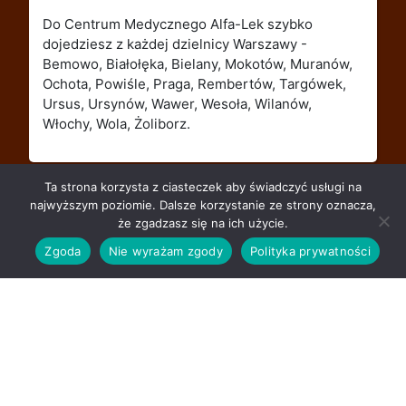
Do Centrum Medycznego Alfa-Lek szybko
dojedziesz z każdej dzielnicy Warszawy -
Bemowo, Białołęka, Bielany, Mokotów, Muranów,
Ochota, Powiśle, Praga, Rembertów, Targówek,
Ursus, Ursynów, Wawer, Wesoła, Wilanów,
Włochy, Wola, Żoliborz.
Ta strona korzysta z ciasteczek aby świadczyć usługi na
cytologia
Grzybica pochwy
najwyższym poziomie. Dalsze korzystanie ze strony oznacza,
że zgadzasz się na ich użycie.
Zgoda
Nie wyrażam zgody
Polityka prywatności
Alfa-Lek - Theme MediHealth by A WP Life