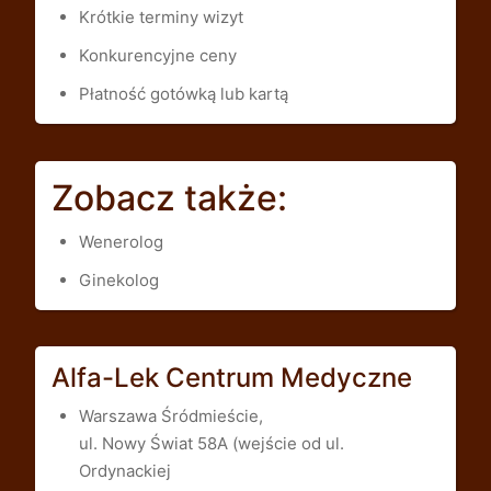
Krótkie terminy wizyt
Konkurencyjne ceny
Płatność gotówką lub kartą
Zobacz także:
Wenerolog
Ginekolog
Alfa-Lek Centrum Medyczne
Warszawa Śródmieście,
ul. Nowy Świat 58A (wejście od ul.
Ordynackiej