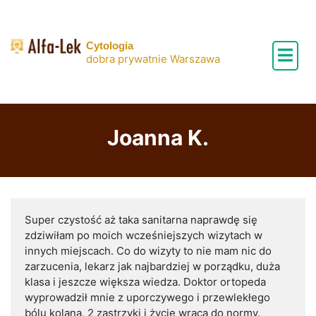
Skip
to
content
Cytologia
dobra prywatnie Warszawa
Joanna K.
Super czystość aż taka sanitarna naprawdę się
zdziwiłam po moich wcześniejszych wizytach w
innych miejscach. Co do wizyty to nie mam nic do
zarzucenia, lekarz jak najbardziej w porządku, duża
klasa i jeszcze większa wiedza. Doktor ortopeda
wyprowadził mnie z uporczywego i przewlekłego
bólu kolana, 2 zastrzyki i życie wraca do normy.