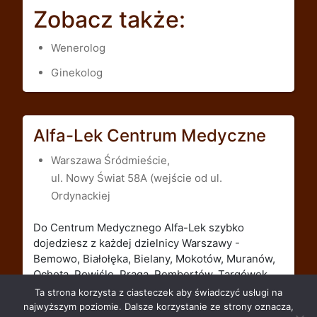
Zobacz także:
Wenerolog
Ginekolog
Alfa-Lek Centrum Medyczne
Warszawa Śródmieście,
ul. Nowy Świat 58A (wejście od ul.
Ordynackiej
Do Centrum Medycznego Alfa-Lek szybko
dojedziesz z każdej dzielnicy Warszawy -
Bemowo, Białołęka, Bielany, Mokotów, Muranów,
Ochota, Powiśle, Praga, Rembertów, Targówek,
Ursus, Ursynów, Wawer, Wesoła, Wilanów,
Ta strona korzysta z ciasteczek aby świadczyć usługi na
Włochy, Wola, Żoliborz.
najwyższym poziomie. Dalsze korzystanie ze strony oznacza,